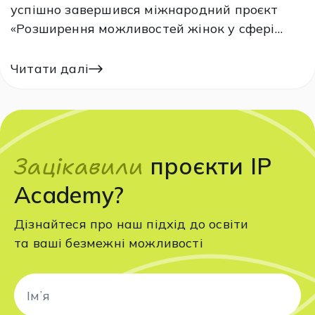
успішно завершився міжнародний проєкт
«Розширення можливостей жінок у сфері
інновацій та стартапів», який реалізовано IP
Academy за підтримки Академії Всесвітньої
Читати далі
організації інтелектуальної власності (ВОІВ)
та Корейського відомства інтелектуальної
власності (KIPO). Ініціатива об’єднала
учасниць з усієї України…
Зацікавили
проєкти IP
Academy?
Дізнайтеся про наш підхід до освіти
та ваші безмежні можливості