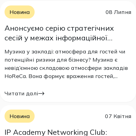
Новина
08 Липня
Анонсуємо серію стратегічних
сесій у межах інформаційної
кампанії «Play&Pay: використовуй
Музика у закладі: атмосфера для гостей чи
музику легально»
потенційні ризики для бізнесу? Музика є
невід’ємною складовою атмосфери закладів
HoReCa. Вона формує враження гостей,
впливає на їхній настрій та створює
унікальний досвід перебування в ресторані,
Читати далі
кафе, барі чи готелі. Водночас використання
музики пов’язане з правовими аспектами, які
Новина
07 Квітня
часто залишаються поза увагою…
IP Academy Networking Club: