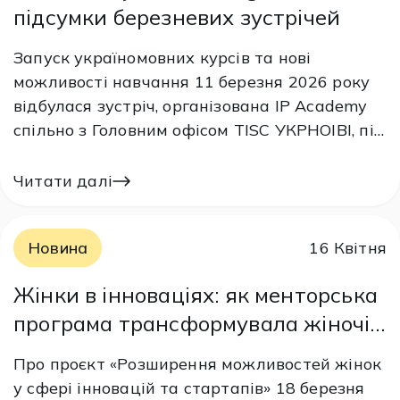
підсумки березневих зустрічей
Запуск україномовних курсів та нові
можливості навчання 11 березня 2026 року
відбулася зустріч, організована IP Academy
спільно з Головним офісом TISC УКРНОІВІ, під
час якої було презентовано можливості
дистанційного навчання на платформі
Читати далі
Академії ВОІВ. Учасникам представили
україномовні курси DL, зокрема: DL-101 –
Новина
16 Квітня
«Загальний курс з інтелектуальної
власності»; DL-201…
Жінки в інноваціях: як менторська
програма трансформувала жіночі
стартапи
Про проєкт «Розширення можливостей жінок
у сфері інновацій та стартапів» 18 березня