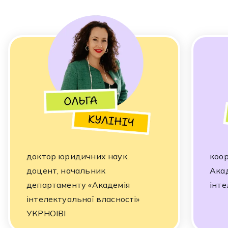
доктор юридичних наук,
коо
доцент, начальник
Акад
департаменту «Академія
інте
інтелектуальної власності»
УКРНОІВІ